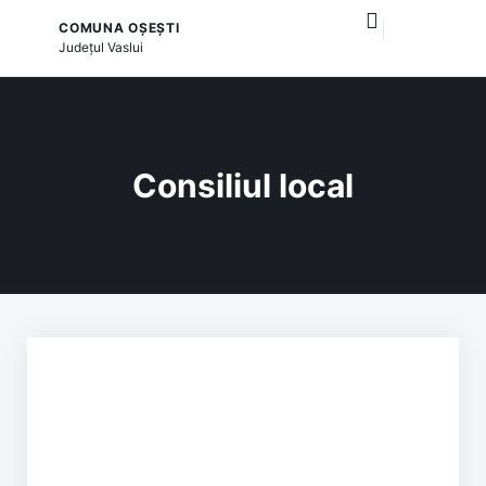
COMUNA OȘEȘTI
publice locale
și serviciile publice
Județul
Vaslui
Consiliul local