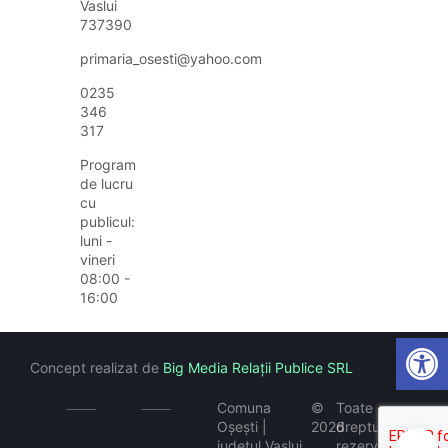
Vaslui
737390
primaria_osesti@yahoo.com
0235
346
317
Program
de lucru
cu
publicul:
luni -
vineri
08:00 -
16:00
Open
Concept realizat de
Big Media Relații Publice SRL
Comuna
©
Toate
Oșești |
2026
drepturile
județul Vaslui
rezervate