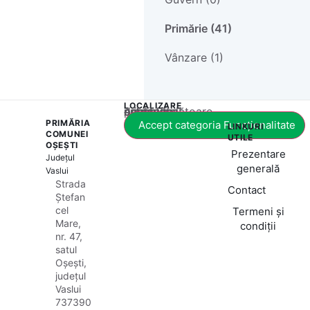
Primărie (41)
Vânzare (1)
LOCALIZARE
Acest conținut este blocat până când acceptați categoria corespunzătoare de cookie-uri.
PRIMĂRIA
Accept categoria Funcționalitate
LINKURI
COMUNEI
UTILE
OȘEȘTI
Prezentare
Județul
generală
Vaslui
Strada
Contact
Ștefan
cel
Termeni și
Mare,
condiții
nr. 47,
satul
Oșești,
județul
Vaslui
737390