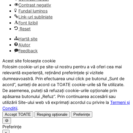
Contrast negativ
Fundal luminos
Link-uri subliniate
Font lizibil
Reset
Hartă site
Ajutor
Feedback
Acest site folosește cookie
Folosim cookie-uri pe site-ul nostru pentru a vă oferi cea mai
relevantă experiență, reținând preferințele și vizitele
dumneavoastră. Prin efectuarea unui click pe butonul „Sunt de
acord”, sunteți de acord ca TOATE cookie-urile să fie utilizate.
De asemenea, puteți să refuzați cookie-urile opționale prin
apăsarea butonului „Refuz”. Prin continuarea accesării sau
utilizării Site-ului web vă exprimați acordul cu privire la
Termeni și
Condiții
.
Accept TOATE
Resping opționale
Preferințe
🍪
Preferințe
×