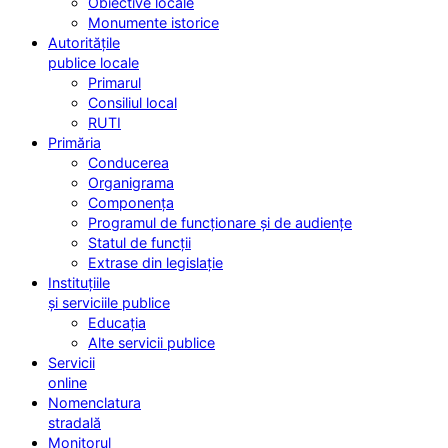
Obiective locale
Monumente istorice
Autoritățile
publice locale
Primarul
Consiliul local
RUTI
Primăria
Conducerea
Organigrama
Componența
Programul de funcționare și de audiențe
Statul de funcții
Extrase din legislație
Instituțiile
și serviciile publice
Educația
Alte servicii publice
Servicii
online
Nomenclatura
stradală
Monitorul