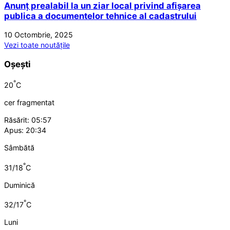
Anunț prealabil la un ziar local privind afișarea
publica a documentelor tehnice al cadastrului
10 Octombrie, 2025
Vezi toate noutățile
Oșești
°
20
C
cer fragmentat
Răsărit: 05:57
Apus: 20:34
Sâmbătă
°
31/18
C
Duminică
°
32/17
C
Luni